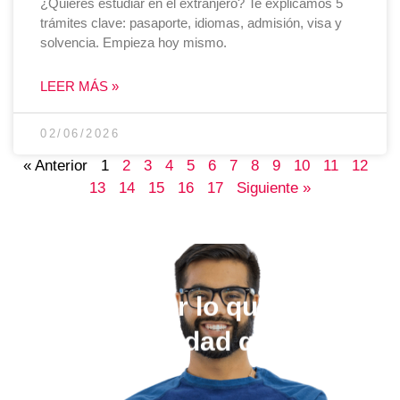
¿Quieres estudiar en el extranjero? Te explicamos 5
trámites clave: pasaporte, idiomas, admisión, visa y
solvencia. Empieza hoy mismo.
LEER MÁS »
02/06/2026
« Anterior
1
2
3
4
5
6
7
8
9
10
11
12
13
14
15
16
17
Siguiente »
Elige estudiar lo que quieras,
en la universidad que más te
guste.