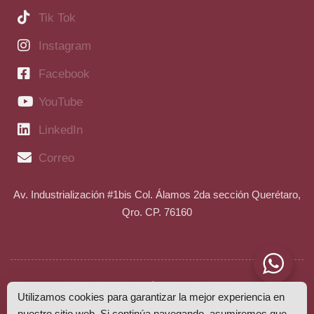
Tik Tok
Instagram
Facebook
YouTube
LinkedIn
Correo
Av. Industrialización #1bis Col. Álamos 2da sección Querétaro,
Qro. CP. 76160
Aviso de privacidad
Política de privacidad
Utilizamos cookies para garantizar la mejor experiencia en
nuestro sitio web. Si continúa navegando, asumiremos que