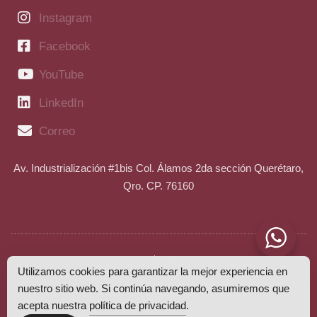
Instagram
Facebook
YouTube
LinkedIn
Correo
Av. Industrialización #1bis Col. Álamos 2da sección Querétaro,
Qro. CP. 76160
Aviso de privacidad
Política de privacidad
Utilizamos cookies para garantizar la mejor experiencia en
nuestro sitio web. Si continúa navegando, asumiremos que
Estudia Mas SAPI de CV.
acepta nuestra
política de privacidad
.