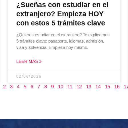
¿Sueñas con estudiar en el
extranjero? Empieza HOY
con estos 5 trámites clave
¿Quieres estudiar en el extranjero? Te explicamos
5 trámites clave: pasaporte, idiomas, admisión,
visa y solvencia. Empieza hoy mismo.
LEER MÁS »
02/06/2026
2
3
4
5
6
7
8
9
10
11
12
13
14
15
16
1