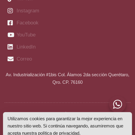
Instagram
Facebook
YouTube
LinkedIn
Correo
Av. Industrialización #1bis Col. Álamos 2da sección Querétaro,
Qro. CP. 76160
Aviso de privacidad
Política de privacidad
Utilizamos cookies para garantizar la mejor experiencia en
nuestro sitio web. Si continúa navegando, asumiremos que
Estudia Mas SAPI de CV.
acepta nuestra
política de privacidad
.