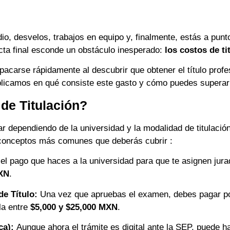
o, desvelos, trabajos en equipo y, finalmente, estás a punt
cta final esconde un obstáculo inesperado:
los costos de ti
acarse rápidamente al descubrir que obtener el título profes
plicamos en qué consiste este gasto y cómo puedes superar 
 de Titulación?
ar dependiendo de la universidad y la modalidad de titulación
 conceptos más comunes que deberás cubrir :
el pago que haces a la universidad para que te asignen jura
MXN
.
de Título:
Una vez que apruebas el examen, debes pagar por l
la entre
$5,000 y $25,000 MXN
.
ca):
Aunque ahora el trámite es digital ante la SEP, puede h