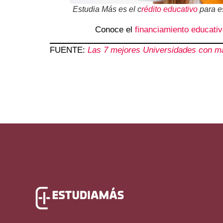
Estudia Más es el c
rédito educativo
para e
Conoce el
financiamiento educati
FUENTE:
Las 7 mejores Universidades con mae