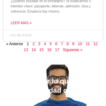
¿Quieres estudiar en el extranjero? Te explicamos 5
trámites clave: pasaporte, idiomas, admisión, visa y
solvencia. Empieza hoy mismo.
LEER MÁS »
02/06/2026
« Anterior
1
2
3
4
5
6
7
8
9
10
11
12
13
14
15
16
17
Siguiente »
Elige estudiar lo que quieras,
en la universidad que más te
guste.