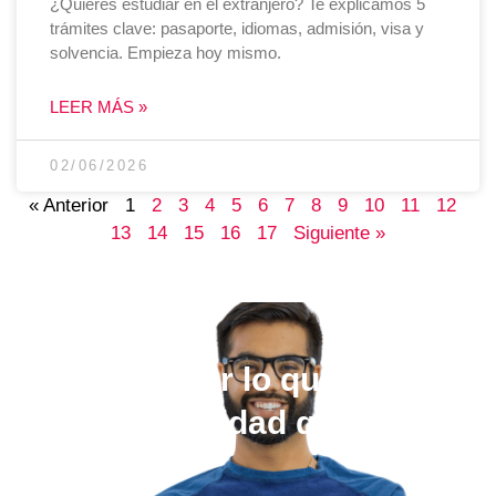
¿Quieres estudiar en el extranjero? Te explicamos 5
trámites clave: pasaporte, idiomas, admisión, visa y
solvencia. Empieza hoy mismo.
LEER MÁS »
02/06/2026
« Anterior
1
2
3
4
5
6
7
8
9
10
11
12
13
14
15
16
17
Siguiente »
Elige estudiar lo que quieras,
en la universidad que más te
guste.