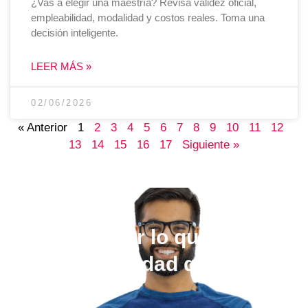
¿Vas a elegir una maestría? Revisa validez oficial,
empleabilidad, modalidad y costos reales. Toma una
decisión inteligente.
LEER MÁS »
02/06/2026
« Anterior
1
2
3
4
5
6
7
8
9
10
11
12
13
14
15
16
17
Siguiente »
Elige estudiar lo que quieras,
en la universidad que más te
guste.