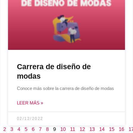
Carrera de diseño de
modas
Conoce más sobre la carrera de diseño de modas
LEER MÁS »
02/12/2022
2
3
4
5
6
7
8
9
10
11
12
13
14
15
16
1