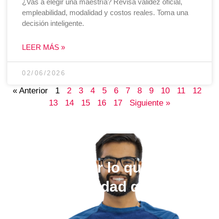
¿Vas a elegir una maestría? Revisa validez oficial,
empleabilidad, modalidad y costos reales. Toma una
decisión inteligente.
LEER MÁS »
02/06/2026
« Anterior
1
2
3
4
5
6
7
8
9
10
11
12
13
14
15
16
17
Siguiente »
Elige estudiar lo que quieras,
en la universidad que más te
guste.