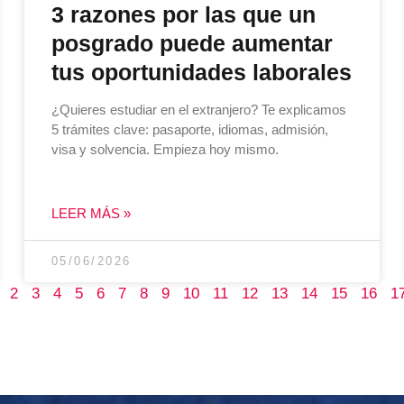
3 razones por las que un
posgrado puede aumentar
tus oportunidades laborales
¿Quieres estudiar en el extranjero? Te explicamos
5 trámites clave: pasaporte, idiomas, admisión,
visa y solvencia. Empieza hoy mismo.
LEER MÁS »
05/06/2026
2
3
4
5
6
7
8
9
10
11
12
13
14
15
16
1