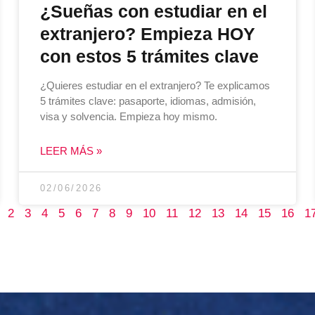
¿Sueñas con estudiar en el
extranjero? Empieza HOY
con estos 5 trámites clave
¿Quieres estudiar en el extranjero? Te explicamos
5 trámites clave: pasaporte, idiomas, admisión,
visa y solvencia. Empieza hoy mismo.
LEER MÁS »
02/06/2026
2
3
4
5
6
7
8
9
10
11
12
13
14
15
16
1