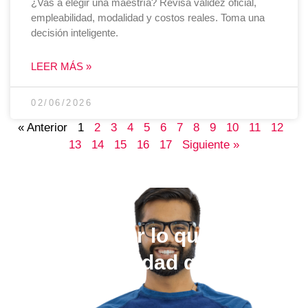
¿Vas a elegir una maestría? Revisa validez oficial,
empleabilidad, modalidad y costos reales. Toma una
decisión inteligente.
LEER MÁS »
02/06/2026
« Anterior
1
2
3
4
5
6
7
8
9
10
11
12
13
14
15
16
17
Siguiente »
Elige estudiar lo que quieras,
en la universidad que más te
guste.