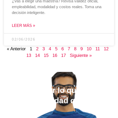
¿Vas a elegir una maestría? Revisa validez oficial,
empleabilidad, modalidad y costos reales. Toma una
decisión inteligente.
LEER MÁS »
02/06/2026
« Anterior
1
2
3
4
5
6
7
8
9
10
11
12
13
14
15
16
17
Siguiente »
Elige estudiar lo que quieras,
en la universidad que más te
guste.