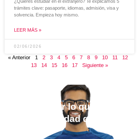
¿Quieres estudiar en el extranjero? Te explicamos 5
trámites clave: pasaporte, idiomas, admisión, visa y
solvencia. Empieza hoy mismo.
LEER MÁS »
02/06/2026
« Anterior
1
2
3
4
5
6
7
8
9
10
11
12
13
14
15
16
17
Siguiente »
Elige estudiar lo que quieras,
en la universidad que más te
guste.