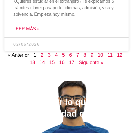
¿Quieres estudiar en el extranjero? Te explicamos 5
trámites clave: pasaporte, idiomas, admisión, visa y
solvencia. Empieza hoy mismo.
LEER MÁS »
02/06/2026
« Anterior
1
2
3
4
5
6
7
8
9
10
11
12
13
14
15
16
17
Siguiente »
Elige estudiar lo que quieras,
en la universidad que más te
guste.