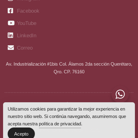
Facebook
YouTube
LinkedIn
Correo
Av. Industrialización #1bis Col. Álamos 2da sección Querétaro,
Qro. CP. 76160
Aviso de privacidad
Política de privacidad
Utilizamos cookies para garantizar la mejor experiencia en
nuestro sitio web. Si continúa navegando, asumiremos que
Estudia Mas SAPI de CV.
acepta nuestra
política de privacidad
.
Derechos Reservados © 2025.
Acepto