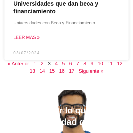
Universidades que dan beca y
financiamiento
Universidades con Beca y Financiamiento
LEER MÁS »
03/07/2024
« Anterior
1
2
3
4
5
6
7
8
9
10
11
12
13
14
15
16
17
Siguiente »
Elige estudiar lo que quieras,
en la universidad que más te