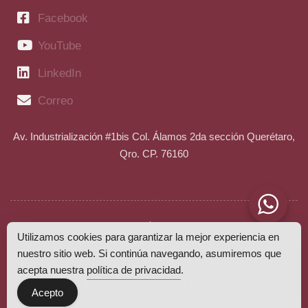
Facebook
YouTube
LinkedIn
Correo
Av. Industrialización #1bis Col. Álamos 2da sección Querétaro,
Qro. CP. 76160
Aviso de privacidad
Política de privacidad
Utilizamos cookies para garantizar la mejor experiencia en
nuestro sitio web. Si continúa navegando, asumiremos que
Estudia Mas SAPI de CV.
acepta nuestra
política de privacidad
.
Derechos Reservados © 2025.
Acepto