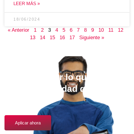
LEER MÁS »
18/06/2024
« Anterior
1
2
3
4
5
6
7
8
9
10
11
12
13
14
15
16
17
Siguiente »
Elige estudiar lo que quieras,
en la universidad que más te
guste.
Aplicar ahora