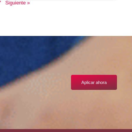
7
Siguiente »
Aplicar ahora