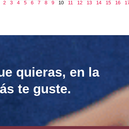
2
3
4
5
6
7
8
9
10
11
12
13
14
15
16
1
ue quieras, en la
ás te guste.