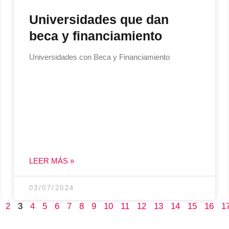
Universidades que dan
beca y financiamiento
Universidades con Beca y Financiamiento
LEER MÁS »
03/07/2024
2
3
4
5
6
7
8
9
10
11
12
13
14
15
16
1