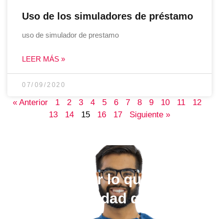
Uso de los simuladores de préstamo
uso de simulador de prestamo
LEER MÁS »
07/09/2020
« Anterior
1
2
3
4
5
6
7
8
9
10
11
12
13
14
15
16
17
Siguiente »
Elige estudiar lo que quieras,
en la universidad que más te
guste.