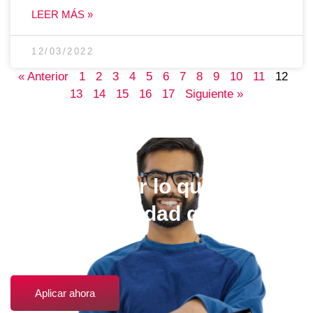
LEER MÁS »
12/03/2022
« Anterior
1
2
3
4
5
6
7
8
9
10
11
12
13
14
15
16
17
Siguiente »
Elige estudiar lo que quieras,
en la universidad que más te
guste.
Aplicar ahora